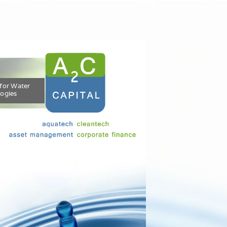
for Water
ogies